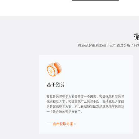
微距品牌策划
H5设计公司
通过分析了解
基于预算
预算是选择视觉方案最重要一个因素，预算低就只能选择
低端视觉方案，预算高就可以选择中端、高端视觉方案或
者是超高视觉方案，所以根据预算情况品牌就能够选择到
一个最合适的视觉方案了。
点击获取方案 >