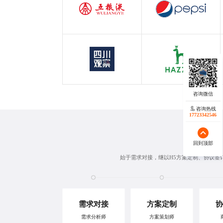
白酒行业
快消行业
四川观察
哈吉斯
四川观察
服装行业
咨询热线
咨询热线
17723342546
18140119082
回到顶部
回到顶部
始于需求对接，继以
H5方案定制
、协议签
需求对接
方案定制
协
需求分析师
方案策划师