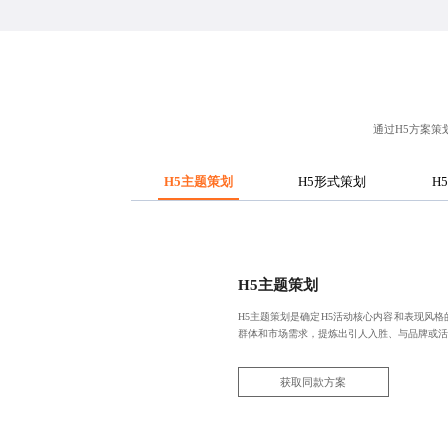
通过H5方案
H5主题策划
H5形式策划
H
H5主题策划
H5主题策划是确定H5活动核心内容和表现风
群体和市场需求，提炼出引人入胜、与品牌或活
获取同款方案