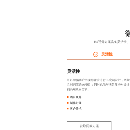
H5视觉方案具备灵活性
灵活性
灵活性
可以根据客户的实际需求进行
H5定制设计
，既能
且时间紧迫的项目；同时也能够满足那些对设计
的高端项目需求。
项目预算
制作时间
客户需求
获取同款方案