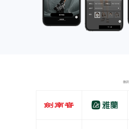
传H5
微距
剑南春
雅兰
白酒行业
服装行业
五粮液
百事可乐