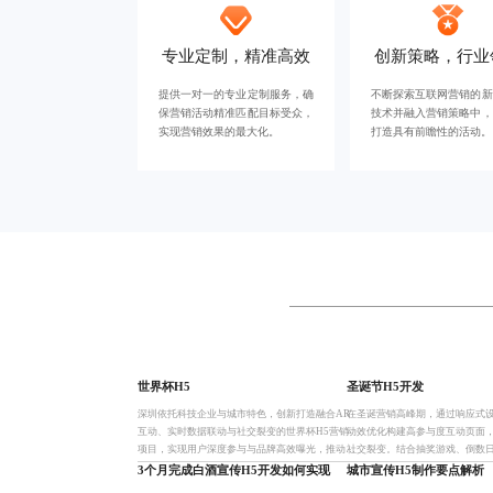
专业定制，精准高效
创新策略，行业
提供一对一的专业定制服务，确
不断探索互联网营销的新
保营销活动精准匹配目标受众，
技术并融入营销策略中，
实现营销效果的最大化。
打造具有前瞻性的活动。
世界杯H5
圣诞节H5开发
深圳依托科技企业与城市特色，创新打造融合AR
在圣诞营销高峰期，通过响应式
互动、实时数据联动与社交裂变的世界杯H5营销
动效优化构建高参与度互动页面
项目，实现用户深度参与与品牌高效曝光，推动体
社交裂变。结合抽奖游戏、倒数
育数字营销向沉浸式、本地化、可传播方向进化。
主流形式，融合AR技术与个性化
3个月完成白酒宣传H5开发如何实现
城市宣传H5制作要点解析
化困局，助力品牌高效转化