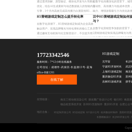
通过需求拆解、原型验证、模块化开发与A/B测试
在数字化传播深化的背景下，城市
优化，结合AI生成素材与动态数据嵌入的智能内容
互动性、高传播力与低成本优势
引擎，3个月内高效完成高传播力白酒宣传H5，实
响力、增强游客吸引力与优化政
现分享率提升40%、页面停留超90秒、线下参与度
体。通过故事化内容策划、精细
H5营销游戏定制怎么提升转化率
汉中H5营销游戏定制如何
增长25%，打
景传播适配，实现用户深度参
与？
在数字化浪潮下，H5营销游戏定制成为企业高效
在数字化营销竞争加剧的背景下
触达用户、实现品牌曝光与转化增长的核心工具。
5营销游戏定制实现品牌曝光与用
通过趣味互动机制与社交裂变设计，不仅提升用户
结合用户行为洞察与地域文化元
参与度与粘性，更实现数据沉淀与精准运营，广泛
强、传播力高的互动内容，有效
应用于促销活动、品牌推广
高、转化率低的问题。通过积
17723342546
H5游戏定制
元宇宙
服务时间：7*12小时在线服务
宁波H5开发时长
武汉
公司住址：成都市-武侯区-长益路13号-蓝海
上海H5游戏定制
南京
office-B座1201
重庆微信H5开发
苏州
在线了解
吉林H5游戏开发
拼手
友情链接：
南京三维动画渲染公司
朋友圈广告设计公司
银行H5
南昌营
物品租赁系统开发
苏州H5页面制作
重庆H5开发
合肥公众
地区合集：
H5定制开发公司
H5活动定制
KV设计公司
杭州微信H5制作
贵阳H5页面
长图模板设计
长沙H5开发公司
Cop