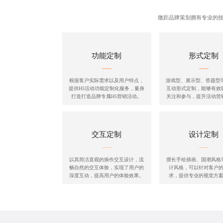
微距品牌策划拥有专业的技
功能定制
形式定制
根据客户实际需求以及用户特点，
游戏型、展示型、答题型等
提供H5活动功能定制化服务，量身
互动形式定制，能够有效
打造打造品牌专属H5营销活动。
关注和参与，提升活动营
交互定制
设计定制
以其简洁直观的操作交互设计，流
擅长手绘插画、国潮风格
畅自然的交互体验，实现了用户的
计风格，可以针对客户
深度互动，提高用户的体验效果。
求，提供专业的视觉方