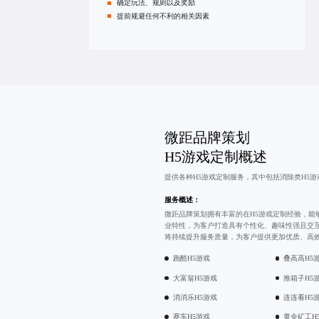
确定玩法、规则以及奖励
提前规避任何不利的相关因素
微距品牌策划
H5游戏定制概述
提供各种H5游戏定制服务，其中包括
消除类H5游
服务概述：
微距品牌策划拥有丰富的在H5游戏定制经验，能
业特性，为客户打造具有个性化、趣味性强且交
将持续提升服务质量，为客户提供更加优质、高效
跑酷H5游戏
叠高高H5
大富翁H5游戏
推箱子H5
消消乐H5游戏
连连看H5
赛车H5游戏
黄金矿工H