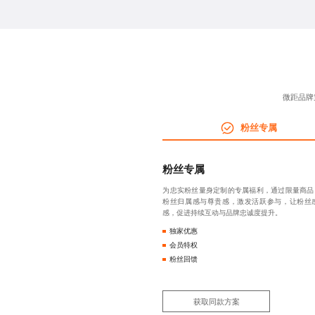
微距品牌
粉丝专属
粉丝专属
为忠实粉丝量身定制的专属福利，通过限量商品
粉丝归属感与尊贵感，激发活跃参与，让粉丝
感，促进持续互动与品牌忠诚度提升。
独家优惠
会员特权
粉丝回馈
获取同款方案