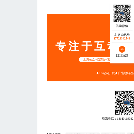
— THE END
服务
咨询热线
咨询热线
17723342546
18140119082
专注于互动营
回到顶部
回到顶部
上海公众号定制开发
SEM优化
H5定制开发
广告物料设
联系电话：
18140119082