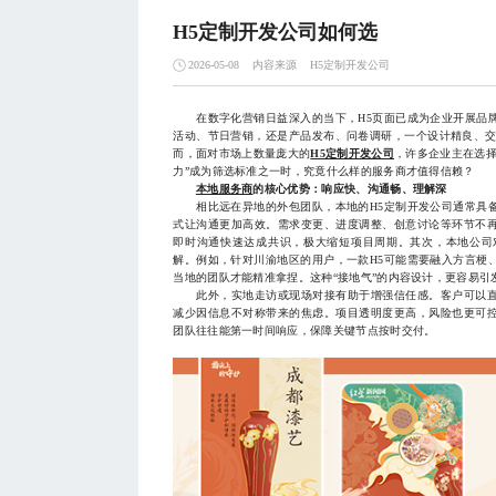
H5定制开发公司如何选
内容来源
H5定制开发公司
2026-05-08
在数字化营销日益深入的当下，H5页面已成为企业开展品牌
活动、节日营销，还是产品发布、问卷调研，一个设计精良、交
而，面对市场上数量庞大的
H5定制开发公司
，许多企业主在选择
力”成为筛选标准之一时，究竟什么样的服务商才值得信赖？
本地服务商
的核心优势：响应快、沟通畅、理解深
相比远在异地的外包团队，本地的H5定制开发公司通常具备
式让沟通更加高效。需求变更、进度调整、创意讨论等环节不
即时沟通快速达成共识，极大缩短项目周期。其次，本地公司
解。例如，针对川渝地区的用户，一款H5可能需要融入方言梗
当地的团队才能精准拿捏。这种“接地气”的内容设计，更容易引
此外，实地走访或现场对接有助于增强信任感。客户可以直
减少因信息不对称带来的焦虑。项目透明度更高，风险也更可
团队往往能第一时间响应，保障关键节点按时交付。