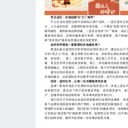
常见误区：价格陷阱与“大厂崇拜”
不少企业在选型过程中容易陷入两个误区。一是过度关注价格
计、人力成本压缩、后期维护缺失等问题。一个看似“划算”的
顿等缺陷，最终影响品牌形象。二是盲目追求“大厂”标签，误
量标准化项目，定制化服务能力有限，响应速度慢，客户体验
种“流水线式”服务反而难以满足深度需求。
如何科学筛选一家靠谱的本地服务商？
要选出真正值得托付的本地H5定制开发公司，建议从以下几
示的“高大上”作品，重点考察与自身行业、目标受众相近的项
数、转化率）。第二，核实客户评价。通过第三方平台、社交
量、售后支持等方面的真实体验。第三，评估服务流程是否规
视觉稿确认、开发测试、上线优化等阶段，每个环节都有明确责任
建议在初步筛选后，安排一次面对面交流或视频会议。通过
价值的建议，以及团队的专业素养与协作态度。这不仅是对技术
结语：选对伙伴，让每一次传播都更有价值
选择一家有本地实力支撑的H5定制开发公司，本质上是在为
的美观与否，更决定了用户是否愿意停留、是否愿意参与、是
户、也懂本地市场的协同者，而非单纯的技术执行方。
我们专注于为本地企业提供高质量的H5定制开发服务，凭借
多个品牌实现高效传播与用户增长。从创意构思到落地执行，
牌调性与目标人群偏好。我们坚持“小而美”的服务理念，拒绝
正实现从“做页面”到“做效果”的转变。如果您正在寻找一位可靠且高
我们始终在线，随时为您准备一份专属的创意方案。