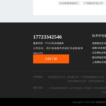
长沙插画海报设计
广州微信开发公司
17723342546
技术外包
服务时间：7*12小时在线服务
公司住址：四川省成都市武侯区长益路蓝海
北京网站定
office1201
微信商城定
在线了解
上海网站开
友情链接：
H5定制开发公司
信息展示H5
广州宣传画册设计公司
北京kt板设计公司
三亚H5定制公司
地区合集：
苏州AR虚拟场景定制
公众号功能定制
H5页面设计
昆明AR定制
京东
Copyright © 2014-2026 