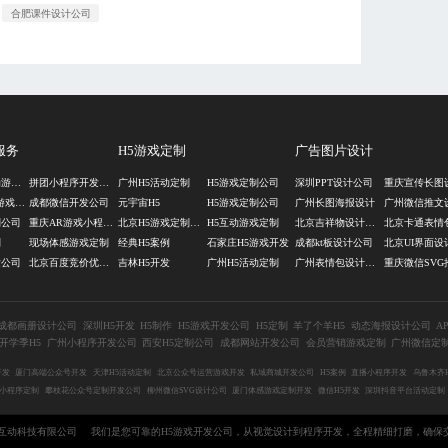
合肥课件设计公司
服务
H5游戏定制
广告图片设计
成都微信互动游戏定制
拼团小程序开发公司
广州H5活动定制
H5游戏定制公司
深圳PPT设计公司
成都AR体感游戏开发
成都微信开发公司
元宇宙H5
H5游戏定制公司
广州长图海报设计
制公司
重庆AR游戏小程序开发
北京H5游戏定制公司
H5互动游戏定制
北京吉祥物设计公司
制
现场体感游戏定制
经典H5案例
石家庄H5游戏开发
成都kt板设计公司
北京UI界面设
发公司
北京百度竞价优化公司
吉林H5开发
广州H5活动定制
广州表情包设计公司
成都画册设计公司
深圳H5开发
H5制作
H5游戏开发公司
H5定制
羊了个羊H5
动态海报设计公司
A
开学季H5
广州小程序开发公司
西安H5定制公司
成都网站开发公司
会员营销游戏定制
广州微信定
开发
厦门高端公众号开发
天津H5活动定制
北京公众号运营游戏开发
私域商城开发公司
H5案例
直播小程序开发
乌鲁木齐
小程序定制
攀枝花公众号定制开发公司
柳州微信SVG设计公司
厦门体感游戏定制开发
微信H5开发
深圳抖音平台活动定制
成都蓝橙互动科技有限公司
我们是您可靠的H5游戏开发公司，从视觉设计到程序开发，全程精细打磨，确保