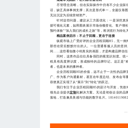
尽管理念清晰，但在实际操作中仍有不少企业踩坑。最
话，缺乏具体事例支撑；其次是形式单一，全篇仅靠图
无法沉淀为后续营销资产。
针对这些问题，建议从三方面优化：一是深挖真实
据可视化元素，如用图表展示市场份额变化、客户增长
预约体验”“加入我们的成长之旅”等，将浏览行为转化
精品案例启示：不止于回顾，更在于连接
纵观市场上广受好评的企业历程回顾H5，无一例外
那些在背后默默付出的人。一位普通客服人员的坚持
间……这些看似微小却真实的画面，才是构建品牌信任
同时，这类作品往往具备强烈的视觉识别度。统一
程具有高度辨识度，形成独特的品牌印记。这正是“
者，也是未来的播种者。
企业历程回顾H5的价值，远不止于一次性的品牌宣
广、作为客户沟通素材，甚至在年度总结、发布会等
容便真正实现了从“展示”到“转化”的跃迁。
我们专注于企业历程回顾H5的设计与开发，凭借对
领先企业提供
定制
化解决方案。无论是初创企业的品
落地，打造兼具美感与功能的数字名片。1814011908
—