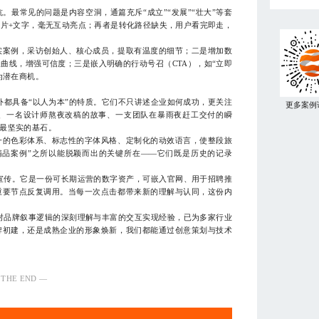
常见的问题是内容空洞，通篇充斥“成立”“发展”“壮大”等套
片+文字，毫无互动亮点；再者是转化路径缺失，用户看完即走，
案例，采访创始人、核心成员，提取有温度的细节；二是增加数
曲线，增强可信度；三是嵌入明确的行动号召（CTA），如“立即
为潜在商机。
都具备“以人为本”的特质。它们不只讲述企业如何成功，更关注
更多案例
、一名设计师熬夜改稿的故事、一支团队在暴雨夜赶工交付的瞬
最坚实的基石。
的色彩体系、标志性的字体风格、定制化的动效语言，使整段旅
精品案例”之所以能脱颖而出的关键所在——它们既是历史的记录
传。它是一份可长期运营的数字资产，可嵌入官网、用于招聘推
重要节点反复调用。当每一次点击都带来新的理解与认同，这份内
品牌叙事逻辑的深刻理解与丰富的交互实现经验，已为多家行业
牌初建，还是成熟企业的形象焕新，我们都能通过创意策划与技术
2
 THE END —