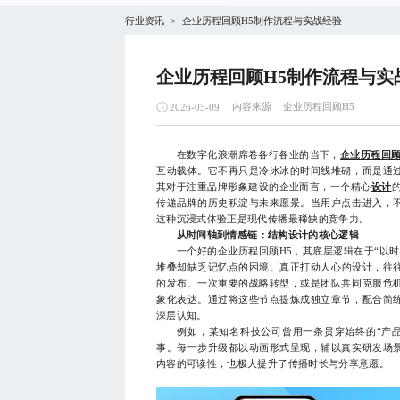
行业资讯
企业历程回顾H5制作流程与实战经验
>
企业历程回顾H5制作流程与实
内容来源
企业历程回顾H5
2026-05-09
在数字化浪潮席卷各行各业的当下，
企业历程回顾
互动载体。它不再只是冷冰冰的时间线堆砌，而是通
其对于注重品牌形象建设的企业而言，一个精心
设计
传递品牌的历史积淀与未来愿景。当用户点击进入，
这种沉浸式体验正是现代传播最稀缺的竞争力。
从时间轴到情感链：结构设计的核心逻辑
一个好的企业历程回顾H5，其底层逻辑在于“以时
堆叠却缺乏记忆点的困境。真正打动人心的设计，往
的发布、一次重要的战略转型，或是团队共同克服危
象化表达。通过将这些节点提炼成独立章节，配合简
深层认知。
例如，某知名科技公司曾用一条贯穿始终的“产品进
事。每一步升级都以动画形式呈现，辅以真实研发场
内容的可读性，也极大提升了传播时长与分享意愿。