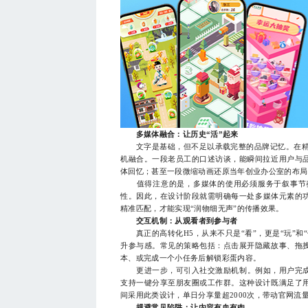
多媒体融合：让历史“活”起来
文字是基础，但不足以承载完整的品牌记忆。在精品
机融合。一段老员工的口述访谈，能瞬间拉近用户与
体回忆；甚至一段微缩动画还原当年创业办公室的布局
值得注意的是，多媒体的使用必须服务于叙事节奏
性。因此，在设计阶段就需明确每一处多媒体元素的
精准匹配，才能实现“润物细无声”的传播效果。
交互机制：从观看者到参与者
真正的高转化H5，从来不只是“看”，更是“玩”和
升参与感。常见的策略包括：点击展开隐藏故事、拖
本、或完成一个小任务后解锁彩蛋内容。
更进一步，可引入社交激励机制。例如，用户完成整
支持一键分享至朋友圈或工作群。这种设计既满足了
间采用此类设计，单日分享量超2000次，带动官网流量
规避常见陷阱：让内容有血有肉