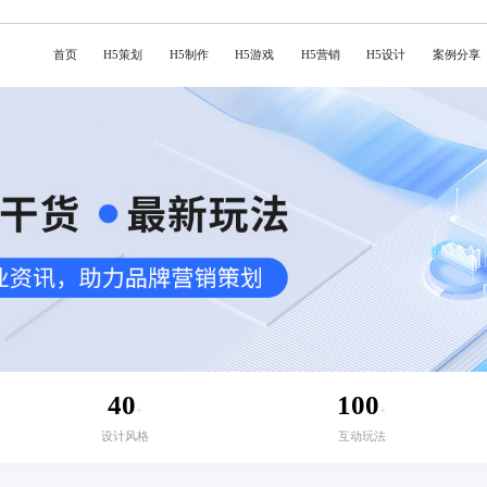
首页
H5策划
H5制作
H5游戏
H5营销
H5设计
案例分享
40
100
+
+
设计风格
互动玩法