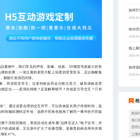
如何打
2026-04
哈尔滨
2026-04
线上展
2026-04
案例中，我们常见到声音、影像、动效、3D模型等多媒介的有
如何选
品牌的距离；一张泛黄的老照片配上轻柔的背景音乐，足以唤醒集
2026-04
，都能引发强烈共情。
，而非喧宾夺主。过多特效反而会分散注意力，破坏体验连贯
功能定位——是强化情绪？还是解释细节？亦或是引导交互？只有
相
“传”。通过设置合理的交互环节，可以有效延长用户停留时间，提
拽时间轴回溯特定年份、选择不同角色视角了解同一事件的不同版
南昌
海口
个历程回顾后，系统自动生成专属“品牌见证人”电子证书，并
昆明
用户的成就感，又无形中扩大了传播范围。某教育机构在周年庆期
上海
增长47%。