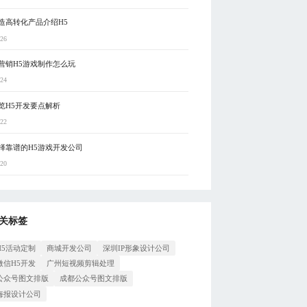
造高转化产品介绍H5
-26
营销H5游戏制作怎么玩
-24
览H5开发要点解析
-22
择靠谱的H5游戏开发公司
-20
关标签
H5活动定制
商城开发公司
深圳IP形象设计公司
微信H5开发
广州短视频剪辑处理
公众号图文排版
成都公众号图文排版
海报设计公司