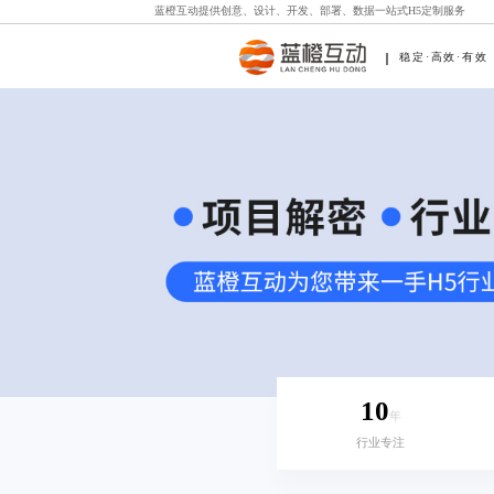
蓝橙互动提供创意、设计、开发、部署、数据一站式
H5定制
服务
稳定·高效·有效
10
年
行业专注