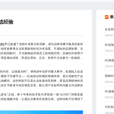
最
战经验
企业历
2026-05
H5
早已超越了传统年表展示的范畴，成为品牌传播中极具价值的
H5定
过创意叙事将企业发展脉络转化为有温度、可感知的品牌故事。尤
2026-05
的历程回顾H5，不仅能唤起内部员工的情感共鸣，也能向外部用户
不再是被动浏览，而是在滑动、点击、聆听中主动参与一段旅程，
H5游
2026-05
间为经，以情感为纬”。单纯按年份罗列重大事件，容易陷入信息
营销H
往聚焦于关键节点——比如创业初期的艰难抉择、某次突破性产品
机的瞬间。这些时刻不仅是企业发展的里程碑，更是品牌精神的具
2026-05
练的文字叙述与动态视觉呈现，能让用户在短时间内建立对品牌的
H5游
化”主线，将十年来的技术迭代串联成一场“从0到1”的视觉叙
2026-05
景的短视频片段，让观众仿佛亲历创新过程。这种结构不仅增强了
汽车宣
2026-04